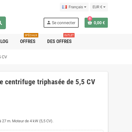
Français
EUR €
0
rch
person
Se connecter
0,00 €
SPÉCIAUX
OUTLET
BLOG
OFFRES
DES OFFRES
5 CV
 centrifuge triphasée de 5,5 CV
à 27 m. Moteur de 4 kW (5,5 CV).