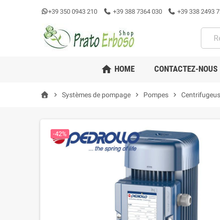
+39 350 0943 210
+39 388 7364 030
+39 338 2493 7
home
HOME
CONTACTEZ-NOUS
chevron_right
Systèmes de pompage
chevron_right
Pompes
chevron_right
Centrifugeu
-42%