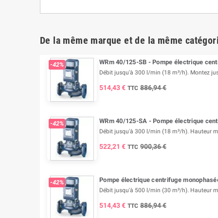
De la même marque et de la même catégor
WRm 40/125-SB - Pompe électrique centr
-42%
Débit jusqu'à 300 l/min (18 m³/h). Montez jus
514,43 €
886,94 €
TTC
WRm 40/125-SA - Pompe électrique centr
-42%
Débit jusqu'à 300 l/min (18 m³/h). Hauteur 
522,21 €
900,36 €
TTC
Pompe électrique centrifuge monophasé
-42%
Débit jusqu'à 500 l/min (30 m³/h). Hauteur 
514,43 €
886,94 €
TTC