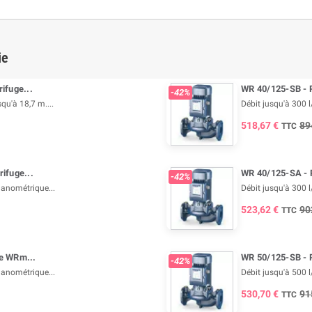
ie
ifuge...
WR 40/125-SB - P
-42%
qu'à 18,7 m....
Débit jusqu'à 300 l
518,67 €
89
TTC
ifuge...
WR 40/125-SA - P
-42%
manométrique...
Débit jusqu'à 300 
523,62 €
90
TTC
e WRm...
WR 50/125-SB - P
-42%
manométrique...
Débit jusqu'à 500 
530,70 €
91
TTC