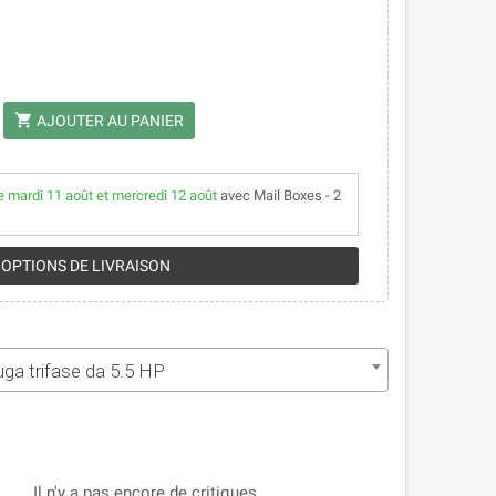
shopping_cart
AJOUTER AU PANIER
e mardi 11 août et mercredi 12 août
avec Mail Boxes - 2
 OPTIONS DE LIVRAISON
ga trifase da 5.5 HP
Il n'y a pas encore de critiques