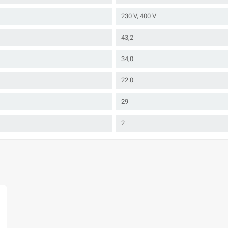
230 V, 400 V
43,2
34,0
22.0
29
2