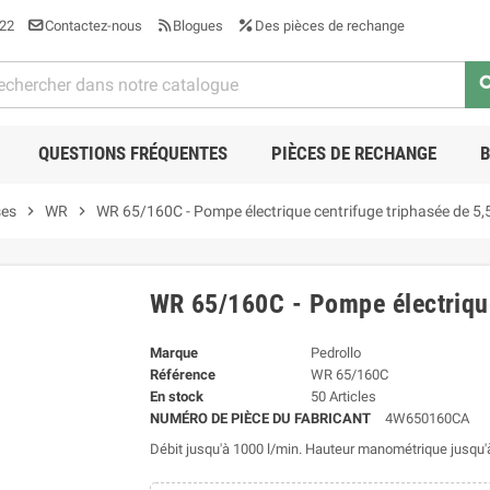
22
Contactez-nous
Blogues
Des pièces de rechange
sea
QUESTIONS FRÉQUENTES
PIÈCES DE RECHANGE
ses
chevron_right
WR
chevron_right
WR 65/160C - Pompe électrique centrifuge triphasée de 5,
WR 65/160C - Pompe électrique
Marque
Pedrollo
Référence
WR 65/160C
En stock
50 Articles
NUMÉRO DE PIÈCE DU FABRICANT
4W650160CA
Débit jusqu'à 1000 l/min. Hauteur manométrique jusqu'