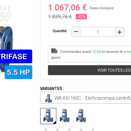
1 067,06 €
Taxes incluses
1 839,76 €
-42%
remove
Quantité
add
Commandez avant
12:00
et recevez-le
entr
giorni
VOIR TOUTES LES
VARIANTES :
WR 65/160C - Elettropompa centrifu