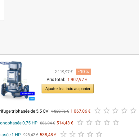
-10 %
2 119,97 €
Prix total:
1 907,97 €
Ajoutez les trois au panier





ifuge triphasée de 5,5 CV
1 067,06 €
1 839,76 €





monophasée 0,75 HP
514,43 €
886,94 €





phasée 1 HP
538,48 €
928,42 €