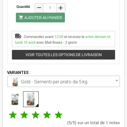
remove
Quantité
add
shopping_cart
AJOUTER AU PANIER
Commandez avant
12:00
et recevez-le
entre demain et
lundi 10 août
avec Mail Boxes - 2 giorni
VOIR TOUTES LES OPTIONS DE LIVRAISON
VARIANTES :
Gold - Sementi per prato da 5 kg





(5/5) sur un total de 1 notes