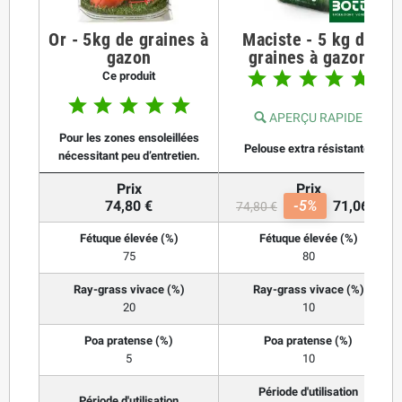
Or - 5kg de graines à
Maciste - 5 kg de
gazon
graines à gazon





Ce produit





APERÇU RAPIDE
Pour les zones ensoleillées
Pelouse extra résistante.
nécessitant peu d’entretien.
Prix
Prix
74,80 €
-5%
71,06 €
74,80 €
Fétuque élevée (%)
Fétuque élevée (%)
75
80
Ray-grass vivace (%)
Ray-grass vivace (%)
20
10
Poa pratense (%)
Poa pratense (%)
5
10
Période d'utilisation
Période d'utilisation