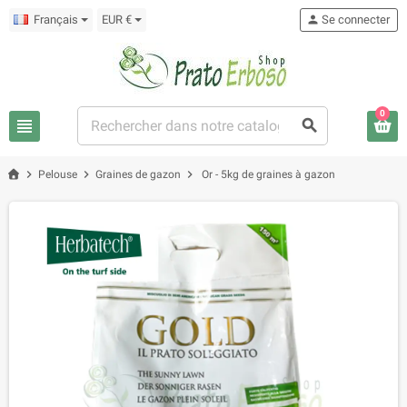
Français
EUR €
person
Se connecter
0
view_headline
search
chevron_right
chevron_right
chevron_right
Pelouse
Graines de gazon
Or - 5kg de graines à gazon