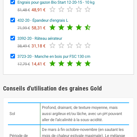
Engrais pour gazon Bio Start 12-20-15 - 10 kg





48,91 €
51,48 €
432-20 - Épandeur d'engrais L





58,31 €
71,99 €
3392-20 - Râteau aérateur





31,18 €
38,49 €
3723-20 - Manche en bois pur FSC 130 cm





14,41 €
17,79 €
Conseils d'utilisation des graines Gold
Profond, drainant, de texture moyenne, mais
Sol
aussi argileux et/ou lâche, avec un pH pouvant
aller de l'alcalinité à la sous-acidité.
De mars à fin octobre-novembre (en sautant les
Période de
mois de chaleur estivale maximale). Le mélange