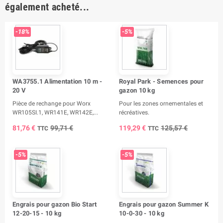
également acheté...
-18%
-5%
WA3755.1 Alimentation 10 m -
Royal Park - Semences pour
20 V
gazon 10 kg
Pièce de rechange pour Worx
Pour les zones ornementales et
WR105SI.1, WR141E, WR142E,...
récréatives.
81,76 €
99,71 €
119,29 €
125,57 €
TTC
TTC
-5%
-5%
Engrais pour gazon Bio Start
Engrais pour gazon Summer K
12-20-15 - 10 kg
10-0-30 - 10 kg