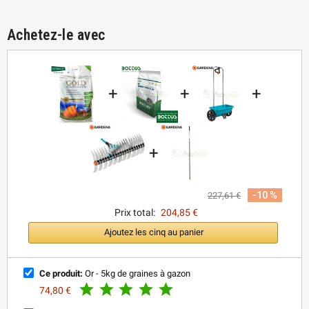
Achetez-le avec
+
+
+
+
-10 %
227,61 €
Prix total:
204,85 €
Ajoutez les cinq au panier
Ce produit:
Or - 5kg de graines à gazon





74,80 €