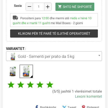
remove
Sasia
add
shopping_cart
SHTO NË SHPORTË
Porositeni para
12:00
dhe merrni atë
midis e hënë 10
gusht dhe e martë 11 gusht
me Mail Boxes - 2 giorni
KLIKONI PËR TË PARË TË GJITHË OPERATORËT
VARIANTET:
Gold - Sementi per prato da 5 kg





(5/5) jashtë 1 vlerësimet totale
Lexoni komentet
Bashkëndaj
Tweet
Pinterest