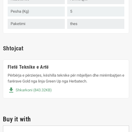
Pesha (Kg)
5
Paketimi
thes
Shtojcat
Fletë Teknike e Artë
Përbërja e përzierjes, këshilla teknike për mbjelljen dhe mirëmbajtjen e
farërave Gold nga linja Green Up nga Herbatech.
file_download
Shkarkoni (843.32KB)
Buy it with