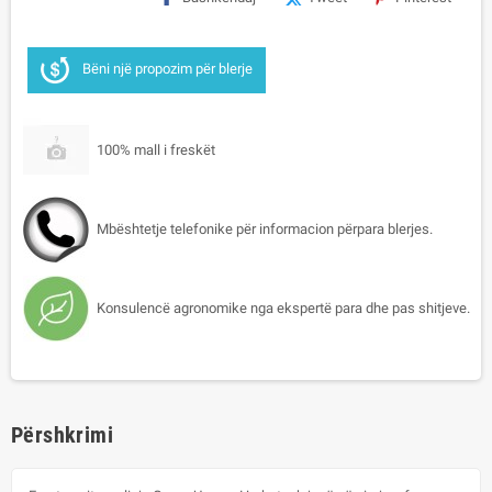
Bëni një propozim për blerje
100% mall i freskët
Mbështetje telefonike për informacion përpara blerjes.
Konsulencë agronomike nga ekspertë para dhe pas shitjeve.
Përshkrimi