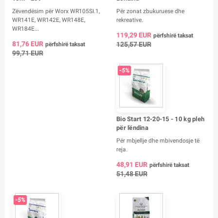
Zëvendësim për Worx WR105SI.1,
Për zonat zbukuruese dhe
WR141E, WR142E, WR148E,
rekreative.
WR184E...
119,29 EUR
përfshirë taksat
81,76 EUR
125,57 EUR
përfshirë taksat
99,71 EUR
-5%
Bio Start 12-20-15 - 10 kg pleh
për lëndina
Për mbjellje dhe mbivendosje të
reja.
48,91 EUR
përfshirë taksat
51,48 EUR
-5%