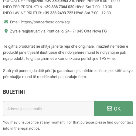
POROSI DHE magazina:
+39 350 0943 210
Hënë-Premte 6:00 - 13:00
INFO PËR PRODUKTIN:
+39 388 7364 030
Hënë-Sat 7:00 - 10:00
INFO LAVINË RRUTUR:
+39 338 2493 722
Hënë-Sat 7:00 - 12:30
Email: https://pratoerboso.com/sq/
Zyra e regjistruar: via Ponticello, 24 - 71045 Orta Nova FG
Të gjitha produktet në shitje janë të reja dhe origjinale, imazhet në fletën e
produktit janë thjesht ilustruese dhe ndonjëherë mund të ndryshojnë pak
nga produkti, të gjitha çmimet e komunikuara përfshijnë TVSH-në.
Stafi ynë punon çdo ditë për t'ju garantuar një shërbim cilësor, për këtë arsye
përmbajtja mund të modifikohet pa paralajmërim.
BULETINI
OK
You may unsubscribe at any moment. For that purpose, please find our contact
info in the legal notice.