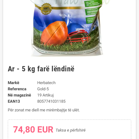
Ar - 5 kg farë lëndinë
Markë
Herbatech
Referenca
Gold-5
Në magazinë
19 Artikuj
EAN13
8057741031185
Për zonat me diell me mirëmbajtje të ulët.
74,80 EUR
Taksa e përfshirë