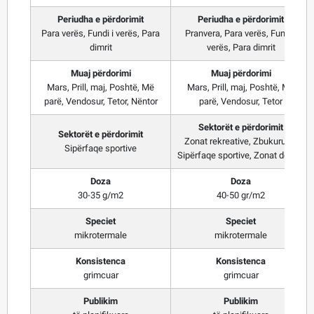
Periudha e përdorimit
Periudha e përdorimit
Para verës, Fundi i verës, Para
Pranvera, Para verës, Fundi i
dimrit
verës, Para dimrit
Muaj përdorimi
Muaj përdorimi
Mars, Prill, maj, Poshtë, Më
Mars, Prill, maj, Poshtë, Më
parë, Vendosur, Tetor, Nëntor
parë, Vendosur, Tetor
Sektorët e përdorimit
Sektorët e përdorimit
Zonat rekreative, Zbukurues,
Sipërfaqe sportive
Sipërfaqe sportive, Zonat detare
Doza
Doza
30-35 g/m2
40-50 gr/m2
Speciet
Speciet
mikrotermale
mikrotermale
Konsistenca
Konsistenca
grimcuar
grimcuar
Publikim
Publikim