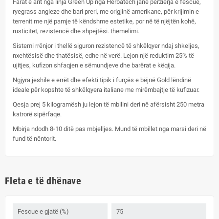
Farat e arit nga linja Green Up nga Herbatech janë përzierja e fescue,
ryegrass angleze dhe bari preri, me origjinë amerikane, për krijimin e
terrenit me një pamje të këndshme estetike, por në të njëjtën kohë,
rusticitet, rezistencë dhe shpejtësi. themelimi.
Sistemi rrënjor i thellë siguron rezistencë të shkëlqyer ndaj shkeljes,
nxehtësisë dhe thatësisë, edhe në verë. Lejon një reduktim 25% të
ujitjes, kufizon shfaqjen e sëmundjeve dhe barërat e këqija.
Ngjyra jeshile e errët dhe efekti tipik i furçës e bëjnë Gold lëndinë
ideale për kopshte të shkëlqyera italiane me mirëmbajtje të kufizuar.
Qesja prej 5 kilogramësh ju lejon të mbillni deri në afërsisht 250 metra
katrorë sipërfaqe.
Mbirja ndodh 8-10 ditë pas mbjelljes. Mund të mbillet nga marsi deri në
fund të nëntorit.
Fleta e të dhënave
Fescue e gjatë (%)
75