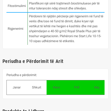
Planifikoni një sërë trajtimesh biostimuluese për të
Fitostimulimi
rritur tolerancën ndaj stresit dhe shkeljes.
Përdoreni të njëjtën përzierje për rigjenerim në fund të
verës dhe/ose në fund të dimrit, duke kryer një
vertikut të lehtë me heqjen e kashtës dhe më pas
Rigjenerimi
shpërndarjen e 40-50 g/m2 Royal Shade Plus për të
trashur vegjetacionin. Plehëroni me Start Life 10-15-
10 sipas udhëzimeve të etiketës.
Periudha e Përdorimit të Arit
Periudha e përdorimit:
Janar
Shkurt
Mars
Prill
Maj