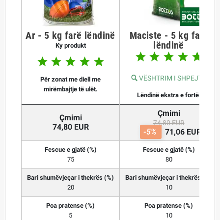
Ar - 5 kg farë lëndinë
Maciste - 5 kg fara
lëndinë
Ky produkt










VËSHTRIM I SHPEJTË
Për zonat me diell me
mirëmbajtje të ulët.
Lëndinë ekstra e fortë.
Çmimi
Çmimi
74,80 EUR
74,80 EUR
-5%
71,06 EUR
Fescue e gjatë (%)
Fescue e gjatë (%)
75
80
Bari shumëvjeçar i thekrës (%)
Bari shumëvjeçar i thekrës (%)
20
10
Poa pratense (%)
Poa pratense (%)
5
10