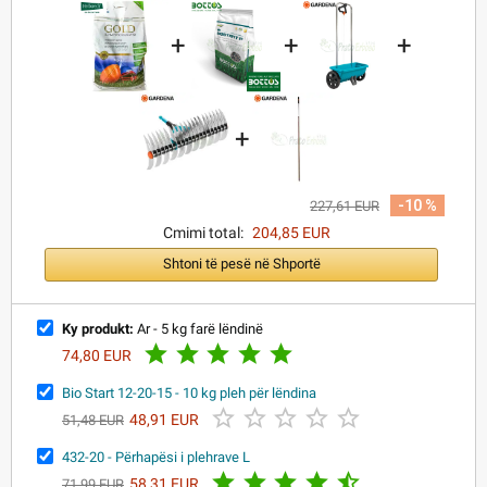
+
+
+
+
-10 %
227,61 EUR
Cmimi total:
204,85 EUR
Shtoni të pesë në Shportë
Ky produkt:
Ar - 5 kg farë lëndinë





74,80 EUR
Bio Start 12-20-15 - 10 kg pleh për lëndina





48,91 EUR
51,48 EUR
432-20 - Përhapësi i plehrave L





58,31 EUR
71,99 EUR