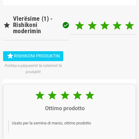
Vlerësime (1) -






Rishikoni

moderimin

RISHIKONI PRODUKTIN
Politika e përpunimit të rishikimit të
produktit





Ottimo prodotto
Usato per la semina di marzo, ottimo prodotto