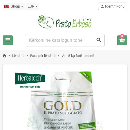
Shqip
EUR
person
Identifikohu
0
view_headline
search
chevron_right
chevron_right
chevron_right
Lëndinë
Fara për lëndinë
Ar - 5 kg farë lëndinë