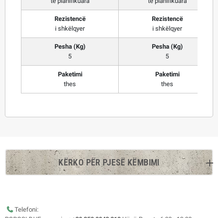
të planifikuara
të planifikuara
Rezistencë
Rezistencë
i shkëlqyer
i shkëlqyer
Pesha (Kg)
Pesha (Kg)
5
5
Paketimi
Paketimi
thes
thes
KËRKO PËR PJESË KËMBIMI
Telefoni: