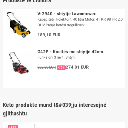
Produkte te Lidhura
V-2940 - shtytje Lawnmower...
Kapaciteti i kolektorit: 40 litra Motor: 4T KP. 98 HP. 2.0
OHV Prerja lartësi rregullimin:...
189,10 EUR
G42P - Kositës me shtytje 42cm
Funksioni 3 në 1. Shtyni.
274,81 EUR
323,30 EUR
-15%
Këto produkte mund t&#039;ju interesojnë
gjithashtu
-15%