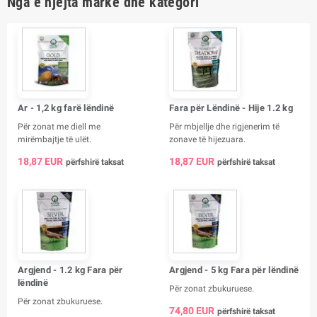
Nga e njëjta markë dhe kategori
Ar - 1,2 kg farë lëndinë
Fara për Lëndinë - Hije 1.2 kg
Për zonat me diell me
Për mbjellje dhe rigjenerim të
mirëmbajtje të ulët.
zonave të hijezuara.
18,87 EUR
18,87 EUR
përfshirë taksat
përfshirë taksat
Argjend - 1.2 kg Fara për
Argjend - 5 kg Fara për lëndinë
lëndinë
Për zonat zbukuruese.
Për zonat zbukuruese.
74,80 EUR
përfshirë taksat