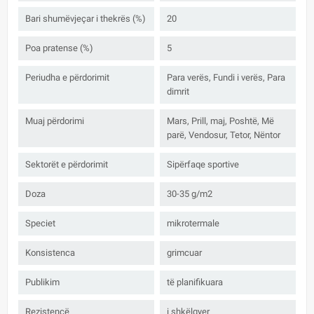
Bari shumëvjeçar i thekrës (%)
20
Poa pratense (%)
5
Periudha e përdorimit
Para verës, Fundi i verës, Para
dimrit
Muaj përdorimi
Mars, Prill, maj, Poshtë, Më
parë, Vendosur, Tetor, Nëntor
Sektorët e përdorimit
Sipërfaqe sportive
Doza
30-35 g/m2
Speciet
mikrotermale
Konsistenca
grimcuar
Publikim
të planifikuara
Rezistencë
i shkëlqyer