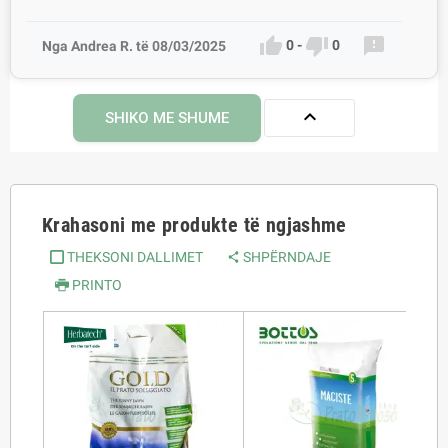



0
-
0
Nga Andrea R. të 08/03/2025

SHIKO ME SHUME
Krahasoni me produkte të ngjashme
THEKSONI DALLIMET
SHPËRNDAJE
PRINTO