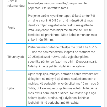
Doza e
të mbjelljes së vonshme dhe/ose punimit të
rekomanduar
papërsosur të shtratit të farës.
Prerjen e parë e kryeni kur tapeti të ketë arritur 7-8
cm dhe e çoni në 5-5,5 cm, në mënyrë që të mos
dëmtoni rritjen vegjetative të feskut me gjethe të
Prerje
imta. Asnjëherë mos hiqni më shumë se 30% të
bimësisë së pranishme. Nëse është e mundur, mos
shkoni nën 40 mm.
Plehërimi me fosfat në mbjellje me Start Life 10-15-
10 dhe më pas menaxhimi i tapetit në maturim me
Të ushqyerit
20-25 njësi azoti m2/vit, duke zgjedhur plehra
specifike për terren (azoti me çlirim të programuar).
Ndërhyni me të paktën 4 plehërime vjetore.
Gjatë mbjelljes, mbajeni shtratin e farës vazhdimisht
të lagësht në mënyrë që të mos ndaloni procesin e
mbirjes. Në periudhën e verës ujitet me 10 mm çdo 2-
Ujitje
3 ditë, duke u kujdesur që të mos ujitet mbi të për të
mos nxitur sëmundjet e stinës. Në rast të hijes nga
halorët (pisha, bredha, etj.), dyfishoni kohën e
lagështimit në periudhat më të nxehta.