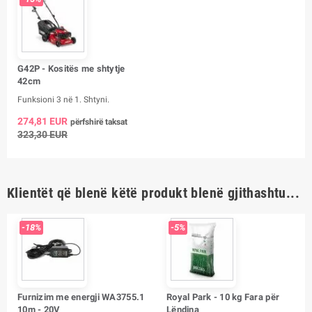
G42P - Kositës me shtytje
42cm
Funksioni 3 në 1. Shtyni.
274,81 EUR
përfshirë taksat
323,30 EUR
Klientët që blenë këtë produkt blenë gjithashtu...
-18%
-5%
Furnizim me energji WA3755.1
Royal Park - 10 kg Fara për
10m - 20V
Lëndina