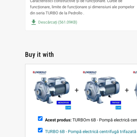
Caracteristici constructive și de funcționare. Curbe de
funcționare, limite de funcționare și dimensiuni ale pompelor
din seria TURBO de la Pedrollo .
file_download
Descărcați (561.09KB)
Buy it with
+
+
Acest produs:
TURBOm 6B - Pompă electrică cen
TURBO 6B - Pompă electrică centrifugă trifazată