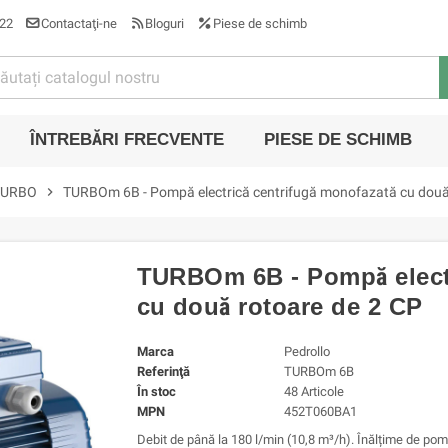
22
Contactaţi-ne
Bloguri
Piese de schimb
ÎNTREBĂRI FRECVENTE
PIESE DE SCHIMB
TURBO
chevron_right
TURBOm 6B - Pompă electrică centrifugă monofazată cu două
TURBOm 6B - Pompă electr
cu două rotoare de 2 CP
Marca
Pedrollo
Referinţă
TURBOm 6B
În stoc
48 Articole
MPN
452T060BA1
Debit de până la 180 l/min (10,8 m³/h). Înălțime de pom