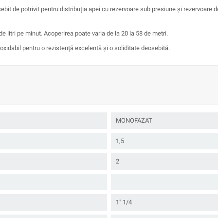
ebit de potrivit pentru distribuția apei cu rezervoare sub presiune și rezervoare d
 litri pe minut. Acoperirea poate varia de la 20 la 58 de metri.
idabil pentru o rezistență excelentă și o soliditate deosebită.
MONOFAZAT
1,5
2
1" 1/4