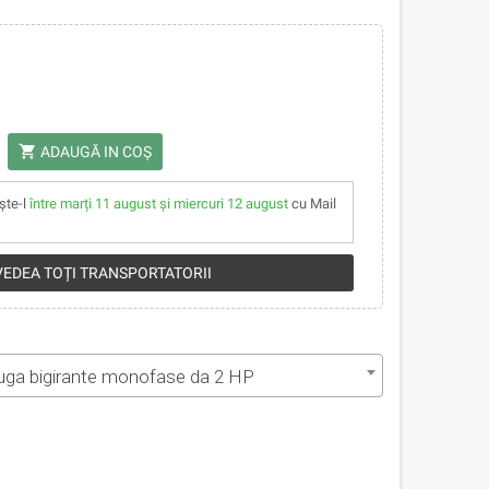
shopping_cart
ADAUGĂ IN COŞ
ște-l
între marți 11 august și miercuri 12 august
cu Mail
 VEDEA TOȚI TRANSPORTATORII
ga bigirante monofase da 2 HP