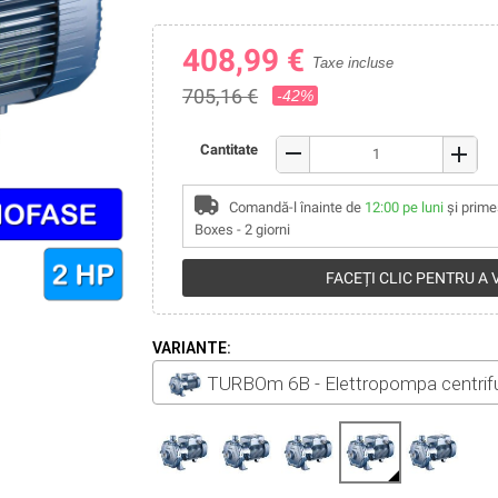
408,99 €
Taxe incluse
705,16 €
-42%
remove
Cantitate
add
Comandă-l înainte de
12:00 pe luni
și prime
Boxes - 2 giorni
FACEȚI CLIC PENTRU A
VARIANTE:
TURBOm 6B - Elettropompa centrifu