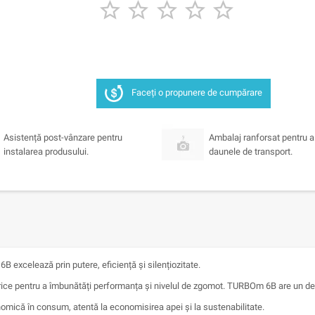





Faceți o propunere de cumpărare
Asistență post-vânzare pentru
Ambalaj ranforsat pentru 
instalarea produsului.
daunele de transport.
excelează prin putere, eficiență și silențiozitate.
ctrice pentru a îmbunătăți performanța și nivelul de zgomot. TURBOm 6B are un d
omică în consum, atentă la economisirea apei și la sustenabilitate.