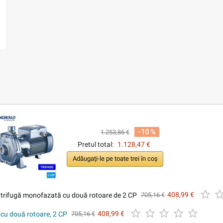
-10 %
1.253,86 €
Pretul total:
1.128,47 €
Adăugați-le pe toate trei în coș

trifugă monofazată cu două rotoare de 2 CP
408,99 €
705,16 €





 cu două rotoare, 2 CP
408,99 €
705,16 €