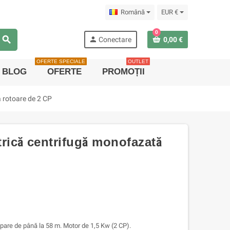
Română
EUR €
0
search
person
Conectare
0,00 €
OFERTE SPECIALE
OUTLET
BLOG
OFERTE
PROMOȚII
 rotoare de 2 CP
ică centrifugă monofazată
pare de până la 58 m. Motor de 1,5 Kw (2 CP).