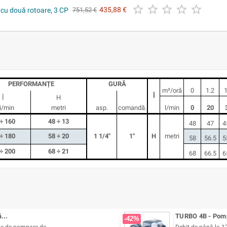





 cu două rotoare, 3 CP
435,88 €
751,52 €
PERFORMANȚE
GURĂ
m³/oră
0
1.2
1
Î
Î
H
ri/min
metri
asp.
comandă.
l/min
0
20
÷ 160
48 ÷ 13
48
47
4
÷ 180
58 ÷ 20
1 1/4"
1"
H
metri
58
56.5
5
÷ 200
68 ÷ 21
68
66.5
6
...
TURBO 4B - Pompă
-42%
me de pompare de...
Debit de până la 1