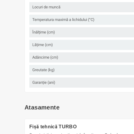
Locuri de muncă
Temperatura maximă a lichidului (°C)
Înălțime (cm)
Lățime (cm)
Adâncime (cm)
Greutate (kg)
Garanție (ani)
Atasamente
Fișă tehnică TURBO