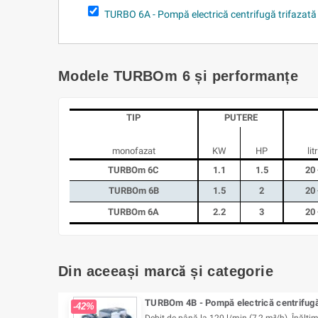
TURBO 6A - Pompă electrică centrifugă trifazată
Modele TURBOm 6 și performanțe
TIP
PUTERE
monofazat
KW
HP
lit
TURBOm 6C
1.1
1.5
20 
TURBOm 6B
1.5
2
20 
TURBOm 6A
2.2
3
20 
Din aceeași marcă și categorie
TURBOm 4B - Pompă electrică centrifugă
-42%
Debit de până la 120 l/min (7,2 m³/h). Înălți