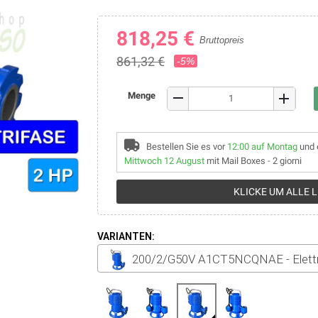
818,25 €
Bruttopreis
861,32 €
-5%
remove
Menge
add
Bestellen Sie es vor
12:00 auf Montag
und 
Mittwoch 12 August
mit Mail Boxes - 2 giorni
KLICKE UM ALLE 
VARIANTEN:
200/2/G50V A1CT5NCQNAE - Elettropom