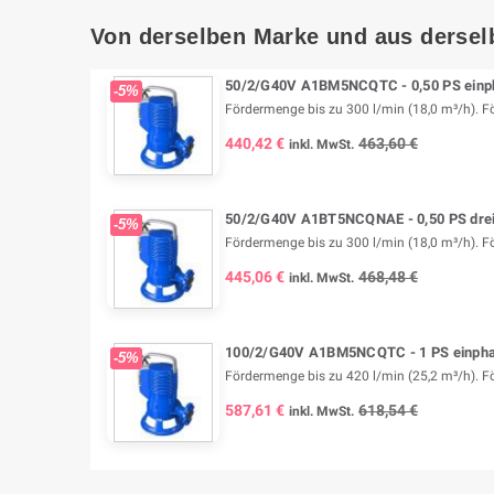
Von derselben Marke und aus dersel
50/2/G40V A1BM5NCQTC - 0,50 PS einph
-5%
Fördermenge bis zu 300 l/min (18,0 m³/h). Fö
440,42 €
463,60 €
inkl. MwSt.
50/2/G40V A1BT5NCQNAE - 0,50 PS drei
-5%
Fördermenge bis zu 300 l/min (18,0 m³/h). Fö
445,06 €
468,48 €
inkl. MwSt.
100/2/G40V A1BM5NCQTC - 1 PS einphas
-5%
Fördermenge bis zu 420 l/min (25,2 m³/h). Fö
587,61 €
618,54 €
inkl. MwSt.