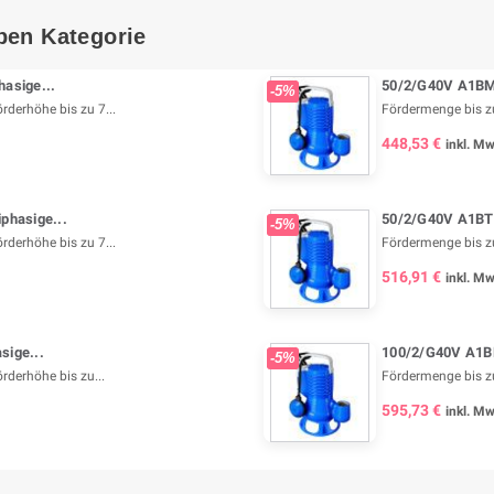
ben Kategorie
asige...
50/2/G40V A1BM5
-5%
rderhöhe bis zu 7...
Fördermenge bis zu
448,53 €
inkl. Mw
phasige...
50/2/G40V A1BT5
-5%
rderhöhe bis zu 7...
Fördermenge bis zu
516,91 €
inkl. Mw
ige...
100/2/G40V A1B
-5%
rderhöhe bis zu...
Fördermenge bis zu
595,73 €
inkl. Mw