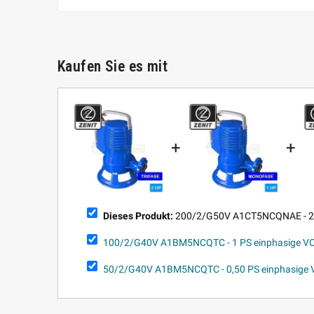
Kaufen Sie es mit
+
+
Dieses Produkt:
200/2/G50V A1CT5NCQNAE - 2 P
100/2/G40V A1BM5NCQTC - 1 PS einphasige VO
50/2/G40V A1BM5NCQTC - 0,50 PS einphasige 