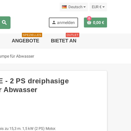
Deutsch
EUR €
0
search
person
anmelden
0,00 €
SPEZIELLES
OUTLET
ANGEBOTE
BIETET AN
umpe für Abwasser
- 2 PS dreiphasige
r Abwasser
is zu 15,3 m. 1,5 kW (2 PS) Motor.