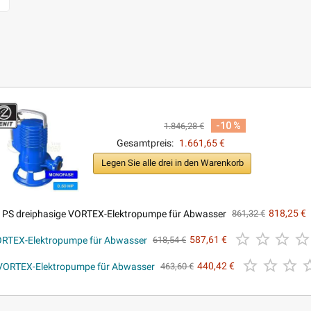
-10 %
1.846,28 €
Gesamtpreis:
1.661,65 €
Legen Sie alle drei in den Warenkorb
S dreiphasige VORTEX-Elektropumpe für Abwasser
818,25 €
861,32 €



RTEX-Elektropumpe für Abwasser
587,61 €
618,54 €



VORTEX-Elektropumpe für Abwasser
440,42 €
463,60 €