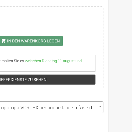
shopping_cart
IN DEN WARENKORB LEGEN
erhalten Sie es
zwischen Dienstag 11 August und
LIEFERDIENSTE ZU SEHEN
pa VORTEX per acque luride trifase da 2 HP