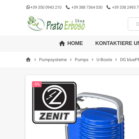
+39 350 0943 210
+39 388 7364 030
+39 338 2493 7
home
KONTAKTIERE U
HOME
chevron_right
Pumpsysteme
chevron_right
Pumps
chevron_right
U-Boote
chevron_right
DG blueP
-5%