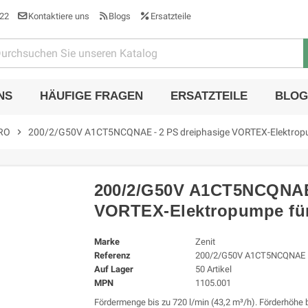
22
Kontaktiere uns
Blogs
Ersatzteile
NS
HÄUFIGE FRAGEN
ERSATZTEILE
BLOG
RO
chevron_right
200/2/G50V A1CT5NCQNAE - 2 PS dreiphasige VORTEX-Elektrop
200/2/G50V A1CT5NCQNAE 
VORTEX-Elektropumpe fü
Marke
Zenit
Referenz
200/2/G50V A1CT5NCQNAE
Auf Lager
50 Artikel
MPN
1105.001
Fördermenge bis zu 720 l/min (43,2 m³/h). Förderhöhe b