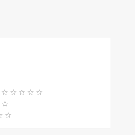








