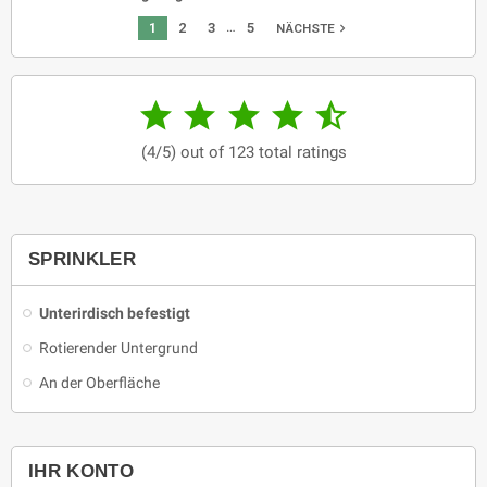
…
1
2
3
5
navigate_next
NÄCHSTE





(4/5) out of 123 total ratings
SPRINKLER
Unterirdisch befestigt
Rotierender Untergrund
An der Oberfläche
IHR KONTO