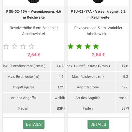
PSU-02-15A - Versenkregner, 4,6
PSU-02-17A - Versenkregner, 5,2
m Reichweite
m Reichweite
Revolverhöhe 5 cm. Variabler
Revolverhöhe 5 cm. Variabler
Arbeitswinkel.
Arbeitswinkel.










2,54 €
2,54 €
Max. Durchflussrate (l/min.)
14.28
Max. Durchflussrate (l/min.)
17,82
Max. Reichweite (m)
4.6
Max. Reichweite (m)
5.2
Angriffsgröße
1/2 "
Angriffsgröße
1/2 "
Art des Angriffs
weiblich
Art des Angriffs
weiblic
Faden
BSPP
Faden
BSPP
DETAILS
DETAILS