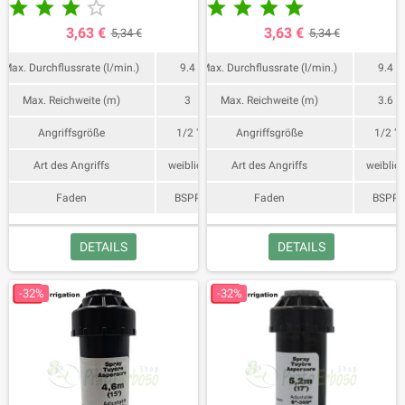










3,63 €
3,63 €
5,34 €
5,34 €
Max. Durchflussrate (l/min.)
9.4
Max. Durchflussrate (l/min.)
9.4
Max. Reichweite (m)
3
Max. Reichweite (m)
3.6
Angriffsgröße
1/2 "
Angriffsgröße
1/2 "
Art des Angriffs
weiblich
Art des Angriffs
weiblic
Faden
BSPP
Faden
BSPP
DETAILS
DETAILS
-32%
-32%