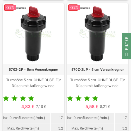
-32%
-32%
FILTER
570Z-2P - 5cm Versenkregner
570Z-2LP - 5 cm Versenkregner
Turmhöhe 5 cm. OHNE DÜSE. Für
Turmhöhe 5 cm. OHNE DÜSE. Für
Düsen mit Außengewinde.
Düsen mit Außengewinde.










4,83 €
5,58 €
7,10 €
8,21 €
Max. Durchflussrate (l/min.)
17
Max. Durchflussrate (l/min.)
17
Max. Reichweite (m)
5.2
Max. Reichweite (m)
5.2