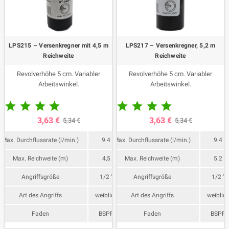
LPS215 – Versenkregner mit 4,5 m
LPS217 – Versenkregner, 5,2 m
Reichweite
Reichweite
Revolverhöhe 5 cm. Variabler
Revolverhöhe 5 cm. Variabler
Arbeitswinkel.
Arbeitswinkel.










3,63 €
3,63 €
5,34 €
5,34 €
Max. Durchflussrate (l/min.)
9.4
Max. Durchflussrate (l/min.)
9.4
Max. Reichweite (m)
4,5
Max. Reichweite (m)
5.2
Angriffsgröße
1/2 "
Angriffsgröße
1/2 "
Art des Angriffs
weiblich
Art des Angriffs
weiblic
Faden
BSPP
Faden
BSPP