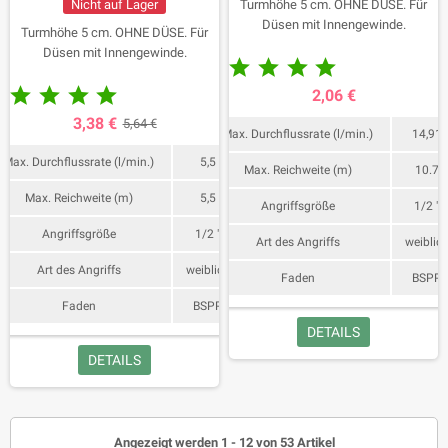
Nicht auf Lager
Turmhöhe 5 cm. OHNE DÜSE. Für
Düsen mit Innengewinde.
Turmhöhe 5 cm. OHNE DÜSE. Für
Düsen mit Innengewinde.










2,06 €
3,38 €
5,64 €
Max. Durchflussrate (l/min.)
14,91
Max. Durchflussrate (l/min.)
5,5
Max. Reichweite (m)
10.7
Max. Reichweite (m)
5,5
Angriffsgröße
1/2 "
Angriffsgröße
1/2 "
Art des Angriffs
weiblic
Art des Angriffs
weiblich
Faden
BSPP
Faden
BSPP
DETAILS
DETAILS
Angezeigt werden 1 - 12 von 53 Artikel