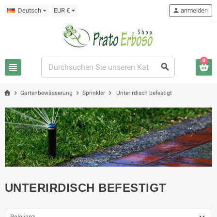
Deutsch
EUR €
person
anmelden
0
view_headline
search
chevron_right
chevron_right
chevron_right
Gartenbewässerung
Sprinkler
Unterirdisch befestigt
UNTERIRDISCH BEFESTIGT
Relevanz