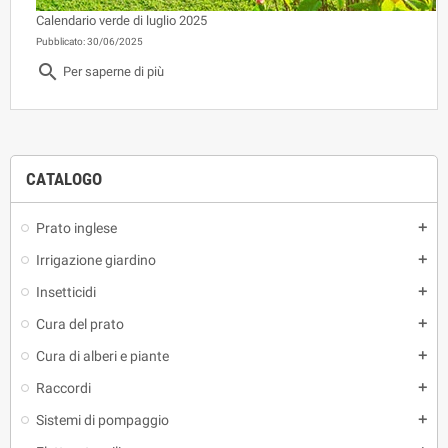
Calendario verde di luglio 2025
Pubblicato: 30/06/2025
search
Per saperne di più
CATALOGO
Prato inglese
add
Irrigazione giardino
add
Insetticidi
add
Cura del prato
add
Cura di alberi e piante
add
Raccordi
add
Sistemi di pompaggio
add