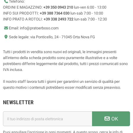
Telefono:
ORDINI E MAGAZZINO:
+39 350 0943 210
lun-ven 6:00 - 13:00
INFO SUI PRODOTTI:
+39 388 7364 030
lun-sab 7:00 - 10:00
INFO PRATO A ROTOLI:
+39 338 2493 722
lun-sab 7:00 - 12:30
Email: info@pratoerboso.com
Sede legale: via Ponticello, 24 - 71045 Orta Nova FG
Tutti i prodotti in vendita sono nuovi ed originali, le immagini presenti
all'interno della scheda prodotto sono puramente illustrative e a volte
potrebbero differire leggermente dal prodotto, tutti i prezzi comunicati sono
IVA inclusa.
Il nostro staff lavora tutti i giorni per garantirvi un servizio di qualità per
questo motivo i contenuti potrebbero esser modificati senza preavviso.
NEWSLETTER
OK
Puoi annullare l'iscrizione in ogni momenti. A questo scopo, cerca le info di