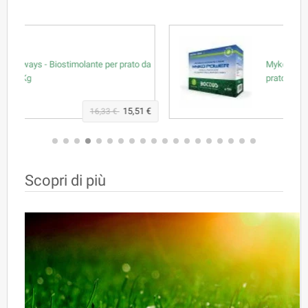
to da
Myko Power - Biostimolante per
prato da 125 g
,51 €
21,64 €
22,78 €
Scopri di più